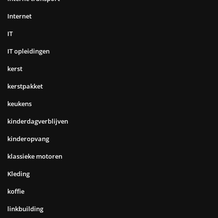
Internet
IT
IT opleidingen
kerst
kerstpakket
keukens
kinderdagverblijven
kinderopvang
klassieke motoren
Kleding
koffie
linkbuilding