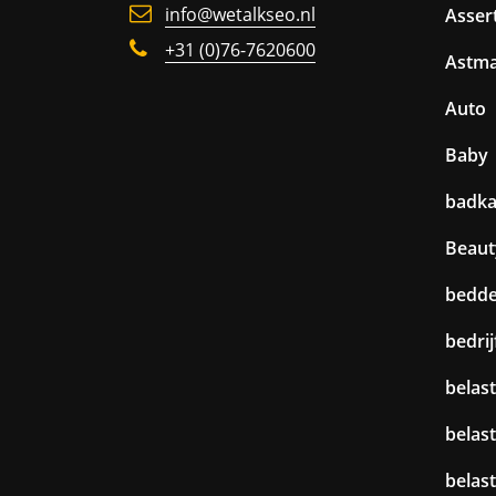
info@wetalkseo.nl
Assert
+31 (0)76-7620600
Astm
Auto
Baby
badk
Beaut
bedd
bedri
belast
belas
belas