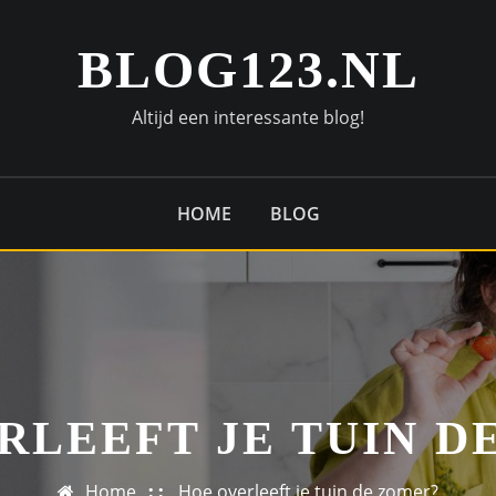
BLOG123.NL
Altijd een interessante blog!
HOME
BLOG
RLEEFT JE TUIN D
Home
Hoe overleeft je tuin de zomer?