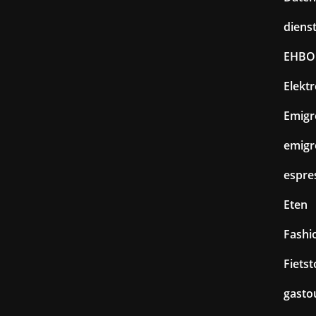
diens
EHBO
Elekt
Emigr
emigr
espre
Eten
Fashi
Fiets
gasto