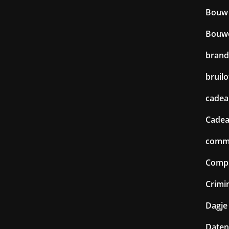
Bouw
Bouw
brand
bruilo
cadea
Cadea
commu
Comp
Crimin
Dagje 
Daten