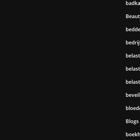
badk
Beaut
bedd
bedri
belast
belas
belas
beveil
bloed
Blogs
boek