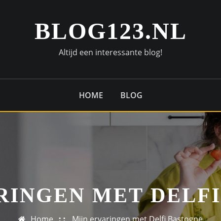
BLOG123.NL
Altijd een interessante blog!
HOME
BLOG
RINGEN MET DELF
Home
Mijn ervaringen met Delfi Bastogne