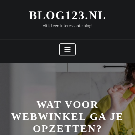
Doorgaan
naar
BLOG123.NL
inhoud
Altijd een interessante blog!
WAT VOOR
WEBWINKEL GA JE
OPZETTEN?