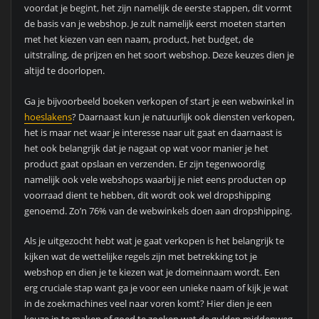
voordat je begint, het zijn namelijk de eerste stappen, dit vormt
de basis van je webshop. Je zult namelijk eerst moeten starten
met het kiezen van een naam, product, het budget, de
uitstraling, de prijzen en het soort webshop. Deze keuzes dien je
altijd te doorlopen.
Ga je bijvoorbeeld boeken verkopen of start je een webwinkel in
hoeslakens
? Daarnaast kun je natuurlijk ook diensten verkopen,
het is maar net waar je interesse naar uit gaat en daarnaast is
het ook belangrijk dat je nagaat op wat voor manier je het
product gaat opslaan en verzenden. Er zijn tegenwoordig
namelijk ook vele webshops waarbij je niet eens producten op
voorraad dient te hebben, dit wordt ook wel dropshipping
genoemd. Zo’n 76% van de webwinkels doen aan dropshipping.
Als je uitgezocht hebt wat je gaat verkopen is het belangrijk te
kijken wat de wettelijke regels zijn met betrekking tot je
webshop en dien je te kiezen wat je domeinnaam wordt. Een
erg cruciale stap want ga je voor een unieke naam of kijk je wat
in de zoekmachines veel naar voren komt? Hier dien je een
keuze in te maken of goed te zoeken wat de gulden middenweg