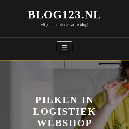
Doorgaan
naar
BLOG123.NL
inhoud
Altijd een interessante blog!
PIEKEN IN
LOGISTIEK
WEBSHOP