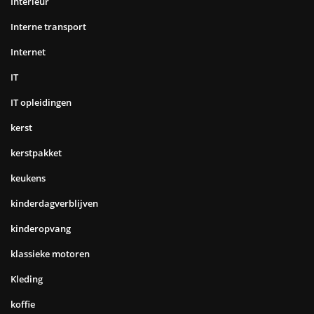
Interieur
Interne transport
Internet
IT
IT opleidingen
kerst
kerstpakket
keukens
kinderdagverblijven
kinderopvang
klassieke motoren
Kleding
koffie