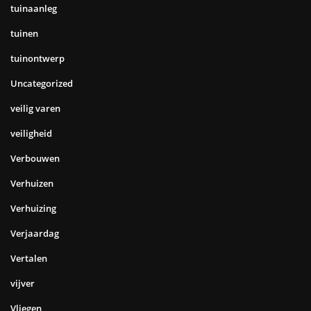
tuinaanleg
tuinen
tuinontwerp
Uncategorized
veilig varen
veiligheid
Verbouwen
Verhuizen
Verhuizing
Verjaardag
Vertalen
vijver
Vliegen