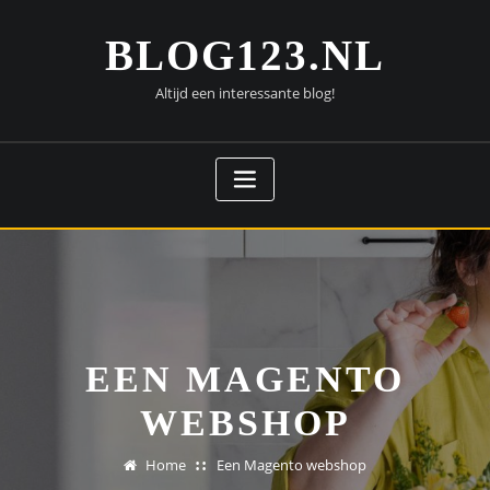
Doorgaan
naar
BLOG123.NL
inhoud
Altijd een interessante blog!
EEN MAGENTO
WEBSHOP
Home
Een Magento webshop