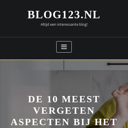
Doorgaan
naar
BLOG123.NL
inhoud
Altijd een interessante blog!
DE 10 MEEST
VERGETEN
ASPECTEN BIJ HET