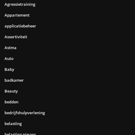
Agressietraining
Appartement
applicatiebeheer
Assertiviteit
Astma
Auto
Baby
badkamer
Beauty
bedden
bedrijfshulpverlening
belasting
belasting nieuws