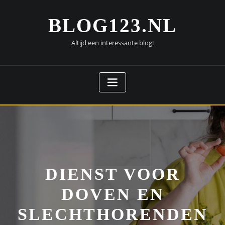
Doorgaan
naar
BLOG123.NL
inhoud
Altijd een interessante blog!
DIENST VOOR
DOVEN EN
SLECHTHORENDEN