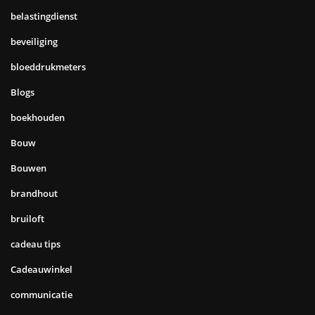
belastingdienst
beveiliging
bloeddrukmeters
Blogs
boekhouden
Bouw
Bouwen
brandhout
bruiloft
cadeau tips
Cadeauwinkel
communicatie