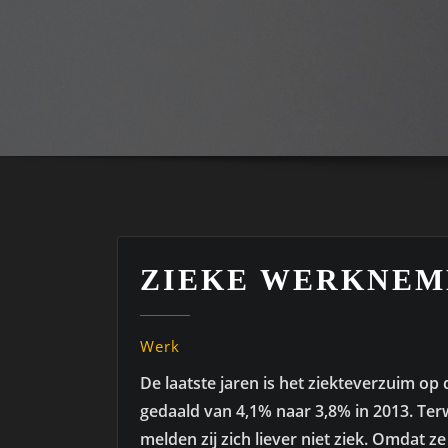
ZIEKE WERKNEM
Werk
De laatste jaren is het ziekteverzuim o
gedaald van 4,1% naar 3,8% in 2013. Terw
melden zij zich liever niet ziek. Omdat ze