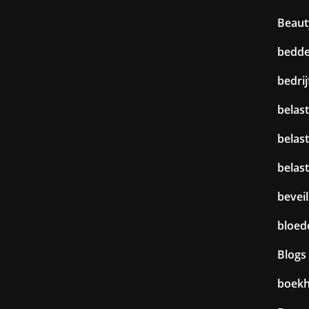
Beaut
bedd
bedri
belast
belas
belas
beveil
bloed
Blogs
boek