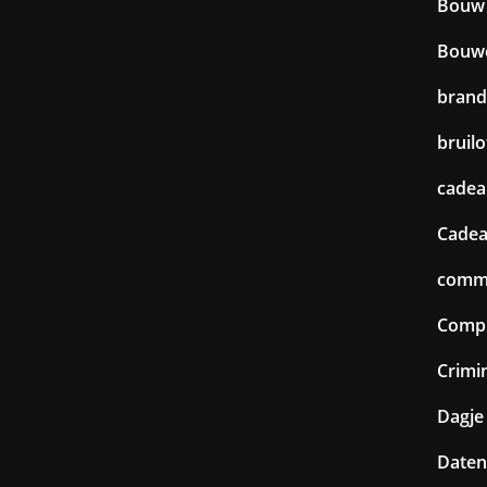
Bouw
Bouw
brand
bruilo
cadea
Cadea
commu
Comp
Crimin
Dagje 
Daten