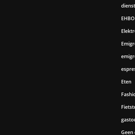
diens
EHBO
Elekt
Emigr
emigr
espre
Eten
Fashi
Fiets
gasto
Geen 