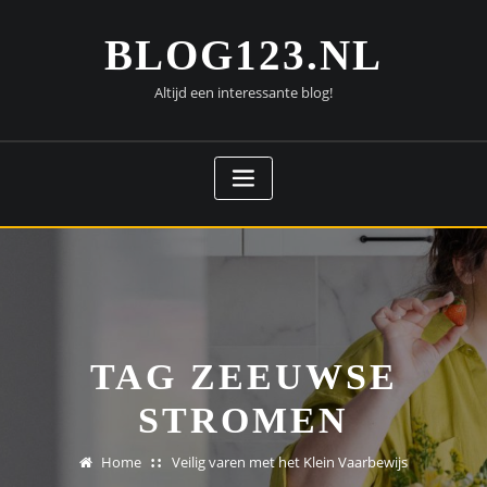
Doorgaan
naar
BLOG123.NL
inhoud
Altijd een interessante blog!
TAG ZEEUWSE
STROMEN
Home
Veilig varen met het Klein Vaarbewijs