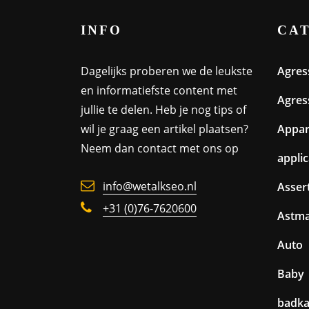
INFO
CA
Dagelijks proberen we de leukste
Agres
en informatiefste content met
Agres
jullie te delen. Heb je nog tips of
wil je graag een artikel plaatsen?
Appa
Neem dan contact met ons op
appli
info@wetalkseo.nl
Assert
+31 (0)76-7620600
Astm
Auto
Baby
badk