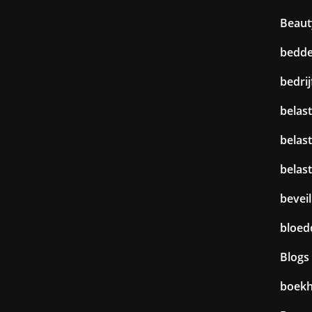
Beaut
bedd
bedri
belast
belas
belas
beveil
bloed
Blogs
boek