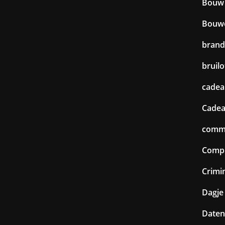
Bouw
Bouw
brand
bruilo
cadea
Cadea
commu
Comp
Crimin
Dagje 
Daten