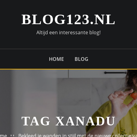
BLOG123.NL
Altijd een interessante blog!
HOME
BLOG
TAG XANADU
me
Bekleed je wanden in stijl met de nieuwe collectie v