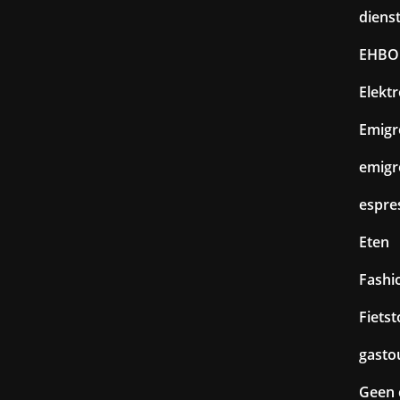
diens
EHBO
Elekt
Emigr
emigr
espre
Eten
Fashi
Fiets
gasto
Geen 