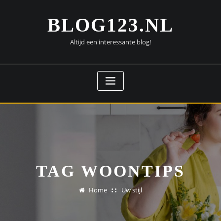
Doorgaan
naar
BLOG123.NL
inhoud
Altijd een interessante blog!
TAG WOONTIPS
Home
Uw stijl