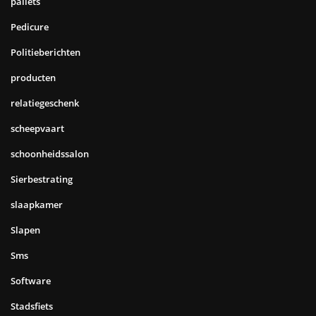
pallets
Pedicure
Politieberichten
producten
relatiegeschenk
scheepvaart
schoonheidssalon
Sierbestrating
slaapkamer
Slapen
Sms
Software
Stadsfiets