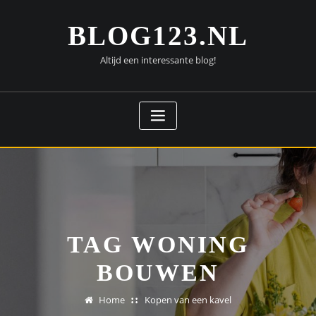
Doorgaan
naar
BLOG123.NL
inhoud
Altijd een interessante blog!
TAG WONING
BOUWEN
Home
Kopen van een kavel