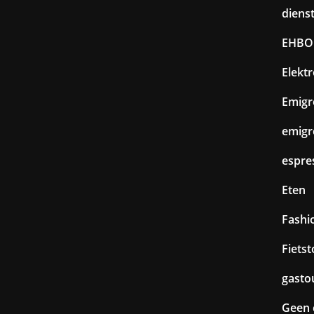
diens
EHBO
Elekt
Emigr
emigr
espre
Eten
Fashi
Fiets
gasto
Geen 