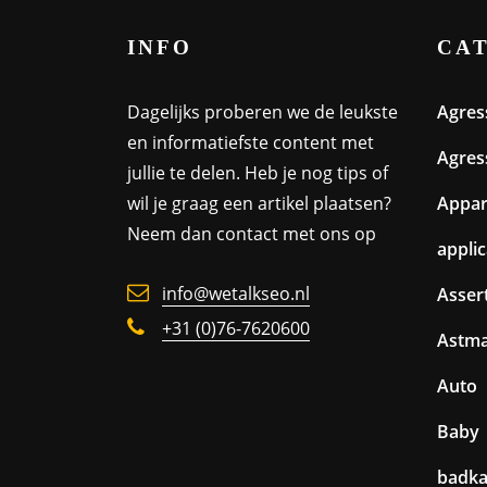
INFO
CA
Dagelijks proberen we de leukste
Agres
en informatiefste content met
Agres
jullie te delen. Heb je nog tips of
wil je graag een artikel plaatsen?
Appa
Neem dan contact met ons op
appli
info@wetalkseo.nl
Assert
+31 (0)76-7620600
Astm
Auto
Baby
badk