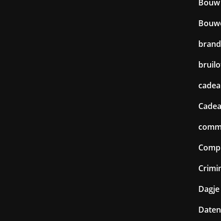
Bouw
Bouw
brand
bruilo
cadea
Cadea
commu
Comp
Crimin
Dagje 
Daten