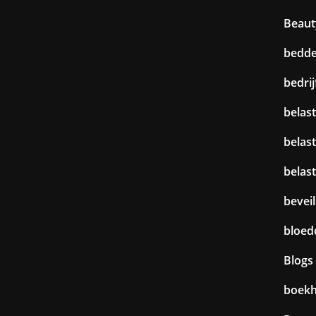
Beaut
bedd
bedri
belast
belas
belas
beveil
bloed
Blogs
boek