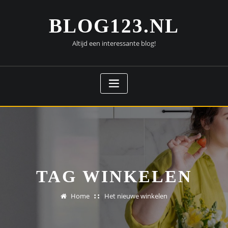
Doorgaan
naar
BLOG123.NL
inhoud
Altijd een interessante blog!
TAG WINKELEN
Home
Het nieuwe winkelen