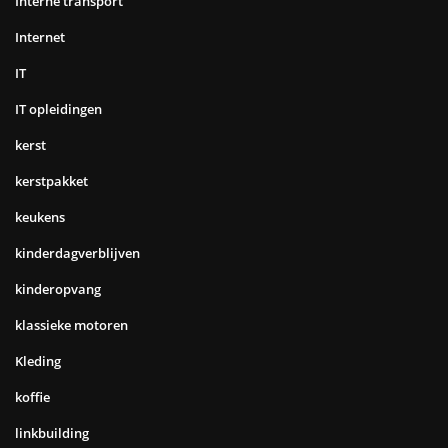
Interne transport
Internet
IT
IT opleidingen
kerst
kerstpakket
keukens
kinderdagverblijven
kinderopvang
klassieke motoren
Kleding
koffie
linkbuilding