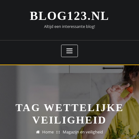
Doorgaan
naar
BLOG123.NL
inhoud
Altijd een interessante blog!
TAG WETTELIJKE
VEILIGHEID
Home
Magazijn en veiligheid