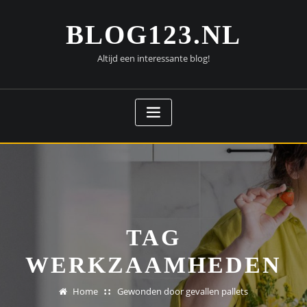
Doorgaan
naar
BLOG123.NL
inhoud
Altijd een interessante blog!
TAG
WERKZAAMHEDEN
Home
Gewonden door gevallen pallets