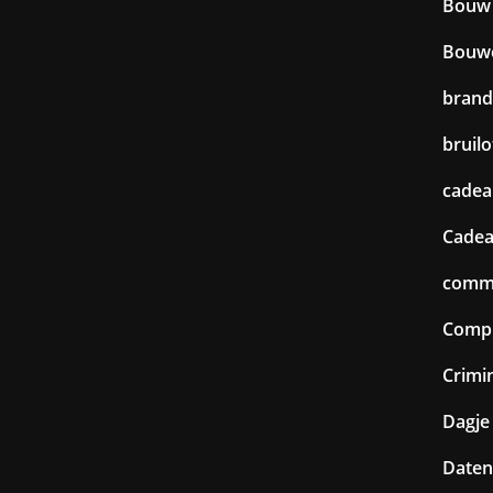
Bouw
Bouw
brand
bruilo
cadea
Cadea
commu
Comp
Crimin
Dagje 
Daten