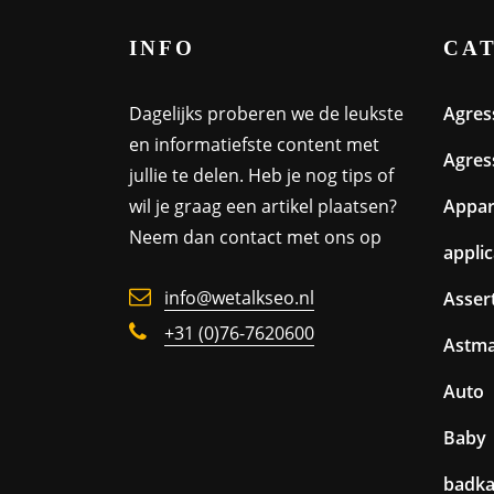
INFO
CA
Dagelijks proberen we de leukste
Agres
en informatiefste content met
Agres
jullie te delen. Heb je nog tips of
wil je graag een artikel plaatsen?
Appa
Neem dan contact met ons op
appli
info@wetalkseo.nl
Assert
+31 (0)76-7620600
Astm
Auto
Baby
badk