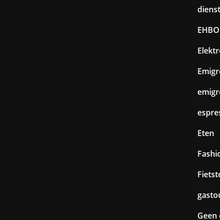
diens
EHBO
Elekt
Emigr
emigr
espre
Eten
Fashi
Fiets
gasto
Geen 