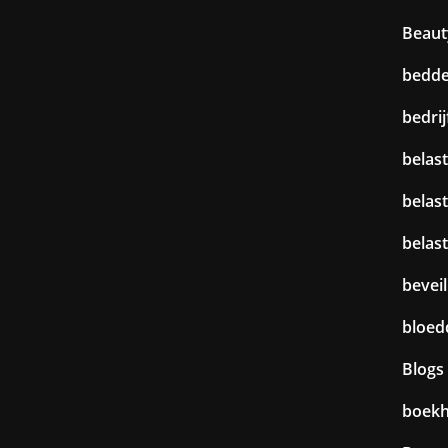
Beaut
bedd
bedri
belast
belas
belas
beveil
bloed
Blogs
boek