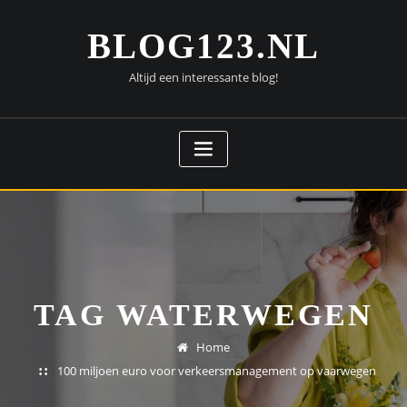
Doorgaan
naar
BLOG123.NL
inhoud
Altijd een interessante blog!
TAG WATERWEGEN
Home
100 miljoen euro voor verkeersmanagement op vaarwegen