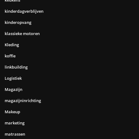
kinderdagverblijven
kinderopvang
klassieke motoren
Kleding
koffie
linkbuilding
Logistiek
Magazijn
magazijninrichting
Makeup
marketing
matrassen