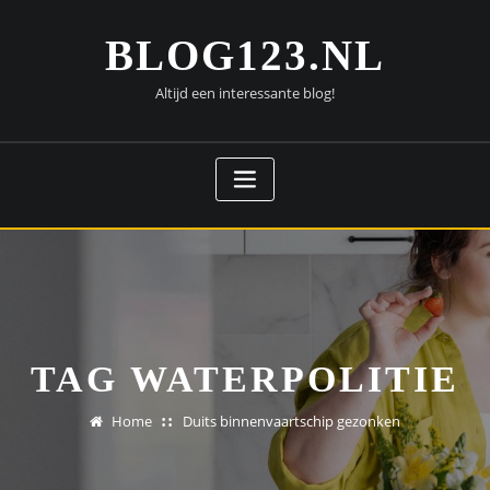
Doorgaan
naar
BLOG123.NL
inhoud
Altijd een interessante blog!
TAG WATERPOLITIE
Home
Duits binnenvaartschip gezonken