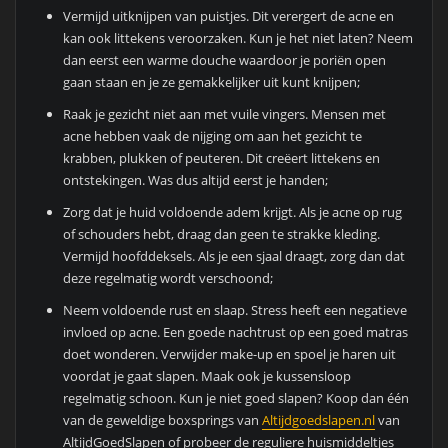
Vermijd uitknijpen van puistjes. Dit verergert de acne en
kan ook littekens veroorzaken. Kun je het niet laten? Neem
dan eerst een warme douche waardoor je poriën open
gaan staan en je ze gemakkelijker uit kunt knijpen;
Raak je gezicht niet aan met vuile vingers. Mensen met
acne hebben vaak de nijging om aan het gezicht te
krabben, plukken of peuteren. Dit creëert littekens en
ontstekingen. Was dus altijd eerst je handen;
Zorg dat je huid voldoende adem krijgt. Als je acne op rug
of schouders hebt, draag dan geen te strakke kleding.
Vermijd hoofddeksels. Als je een sjaal draagt, zorg dan dat
deze regelmatig wordt verschoond;
Neem voldoende rust en slaap. Stress heeft een negatieve
invloed op acne. Een goede nachtrust op een goed matras
doet wonderen. Verwijder make-up en spoel je haren uit
voordat je gaat slapen. Maak ook je kussensloop
regelmatig schoon. Kun je niet goed slapen? Koop dan één
van de geweldige boxsprings van
Altijdgoedslapen.nl
van
AltijdGoedSlapen of probeer de reguliere huismiddeltjes