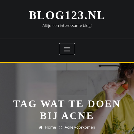
Doorgaan
naar
BLOG123.NL
inhoud
Altijd een interessante blog!
TAG WAT TE DOEN
BIJ ACNE
Home
Acne voorkomen