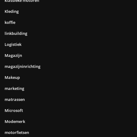
klassieke motoren
Kleding
koffie
linkbuilding
Logistiek
Magazijn
magazijninrichting
Makeup
marketing
matrassen
Microsoft
Modemerk
motorfietsen