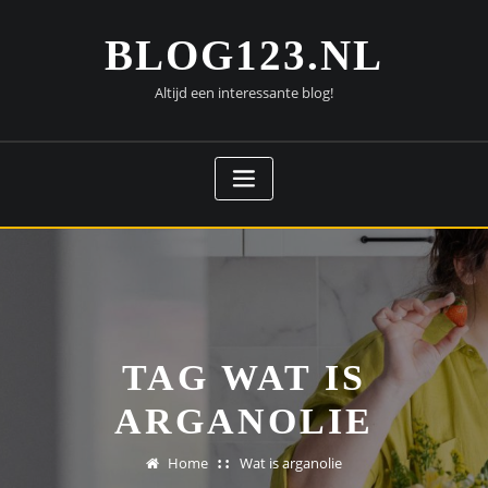
Doorgaan
naar
BLOG123.NL
inhoud
Altijd een interessante blog!
TAG WAT IS
ARGANOLIE
Home
Wat is arganolie