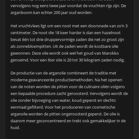
vervolgens nog eens twee jaar voordat de vruchten rijp zijn. De
arganboom kan echter 200 jaar oud worden.
Het vruchtvlees ligt om een noot met een doorsnede van zo’n 3
centimeter. De noot die 18 keer harder is dan een hazelnoot
bevat één tot drie druppervormige zaden die net zo groot zijn
als zonnebloempitten. Uit de zaden wordt de kostbare olie
gewonnen. Deze olie wordt ook wel het goud van Marokko
genoemd. Voor een liter olie is 20 tot 30 kilogram zaden nodig.
De productie van de arganolie combineert de traditie met
moderne geavanceerde productiemethoden. Na het openen
van de noten worden de pitten voor de culinaire oliën volgens
een bepaalde procedure zacht geroosterd. Vervolgens wordt de
olie zonder bijvoeging van water, koud geperst en slechts
eenmaal gefilterd. Voor het produceren van cosmetische
arganolie worden de pitten ongeroosterd geperst. De olie is
daarom meer geconcentreerd en trekt ook gemakkelijker in de
huid.