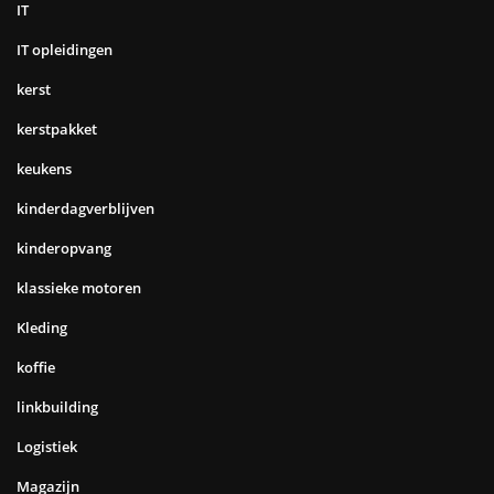
IT
IT opleidingen
kerst
kerstpakket
keukens
kinderdagverblijven
kinderopvang
klassieke motoren
Kleding
koffie
linkbuilding
Logistiek
Magazijn