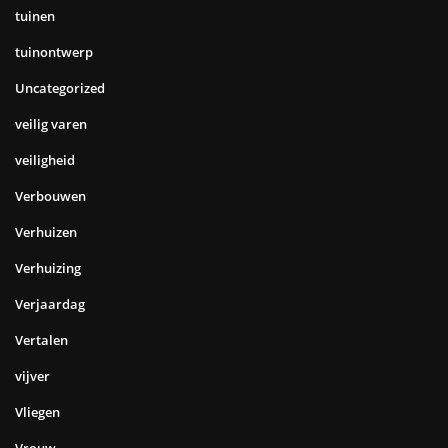
tuinen
tuinontwerp
Uncategorized
veilig varen
veiligheid
Verbouwen
Verhuizen
Verhuizing
Verjaardag
Vertalen
vijver
Vliegen
Vrouw