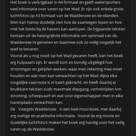
Het boek is verkrijgbaar in A4 formaat en geeft watersporters
veel informatie over varen op het Wad. Er zijn ook enkele grote
luchtfotos op A3 formaat van de Waddenzee en de eilanden.
Men kan hierop duidelijk zien hoe de vaarwegen lopen en hoe
met het beste bij de havens kan aanlopen. De bijgaande teksten
bestaan uit de belangrijkste informatie om optimaal van de
Waddenzee te genieten en daarmee ook zo veilig mogelijk het
wad te bevaren.
Vooral als u nog nooit op het Wad gevaren heeft, kan het boek
erg hulpzaam zijn. Er wordt kort en bondig uitgelegd hoe
stromingen en getijden werken, waar men rekening mee moet
houden en wat men kan verwachten op het Wad. Bijna elke
mogelijke vaarroute is in kaart gebracht, en heeft daarbij er
bruikbare teksten zoals maximale diepgang, vertrektijden ivm
stroming, scheepvaart en wat voor eigenschappen men in elke
havenplaats verwachten kan.
De ¨Vaargids Waddenzee¨ is een heel mooi boek, met daarbij
erg nuttige en praktische informatie. Vooral de erg mooie en
duidelijke luchtfoto’s maken het boek erg handig voor het veilig
varen op de Waddenzee.