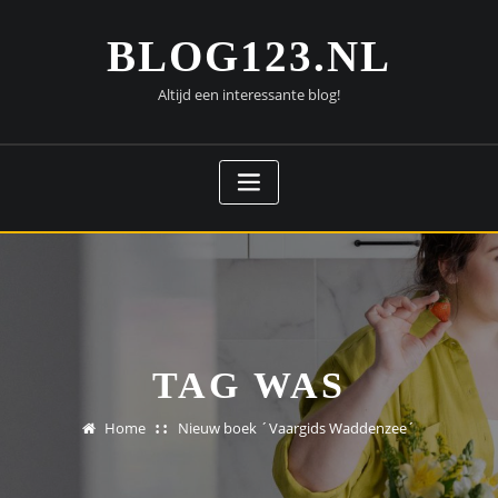
Doorgaan
naar
BLOG123.NL
inhoud
Altijd een interessante blog!
TAG WAS
Home
Nieuw boek ´Vaargids Waddenzee´