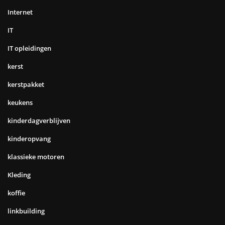
Internet
IT
IT opleidingen
kerst
kerstpakket
keukens
kinderdagverblijven
kinderopvang
klassieke motoren
Kleding
koffie
linkbuilding