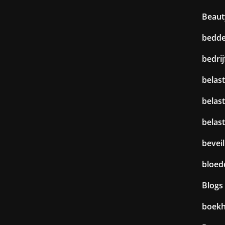
Beaut
bedd
bedri
belast
belas
belas
beveil
bloed
Blogs
boek