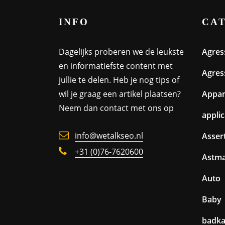
INFO
CA
Dagelijks proberen we de leukste
Agres
en informatiefste content met
Agres
jullie te delen. Heb je nog tips of
wil je graag een artikel plaatsen?
Appa
Neem dan contact met ons op
appli
info@wetalkseo.nl
Assert
+31 (0)76-7620600
Astm
Auto
Baby
badk