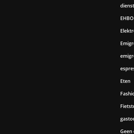
diens
EHBO
Elekt
Emigr
emigr
espre
Eten
Fashi
Fiets
gasto
Geen 