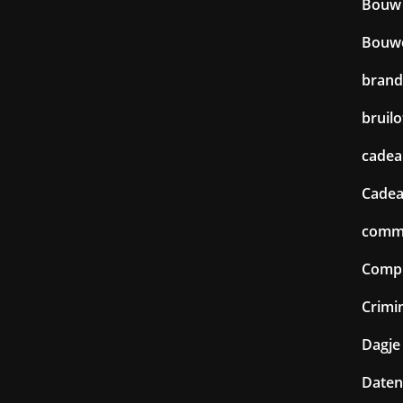
Bouw
Bouw
brand
bruilo
cadea
Cadea
commu
Comp
Crimin
Dagje 
Daten