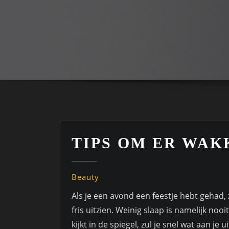
TIPS OM ER WAK
Beauty
Als je een avond een feestje hebt gehad, 
fris uitzien. Weinig slaap is namelijk nooi
kijkt in de spiegel, zul je snel wat aan je 