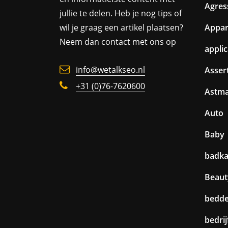
Agres
jullie te delen. Heb je nog tips of
wil je graag een artikel plaatsen?
Appa
Neem dan contact met ons op
appli
info@wetalkseo.nl
Assert
+31 (0)76-7620600
Astm
Auto
Baby
badk
Beaut
bedd
bedri