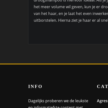
droogshampoo is hiervoor ideaal. Als je je
het meer volume wil geven, kun je er dro
van het haar, en je laat het even inwerk
uitborstelen. Hierna ziet je haar er al sne
INFO
CA
Dagelijks proberen we de leukste
Agres
en informatiefste content met