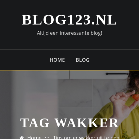
BLOG123.NL
Altijd een interessante blog!
HOME
BLOG
TAG WAKKER
Home
Tips om er wakker uit te zien