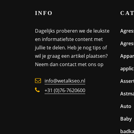
INFO
CA
Dagelijks proberen we de leukste
Agres
en informatiefste content met
Agres
jullie te delen. Heb je nog tips of
wil je graag een artikel plaatsen?
Appa
Neem dan contact met ons op
appli
info@wetalkseo.nl
Assert
+31 (0)76-7620600
Astm
Auto
Baby
badk