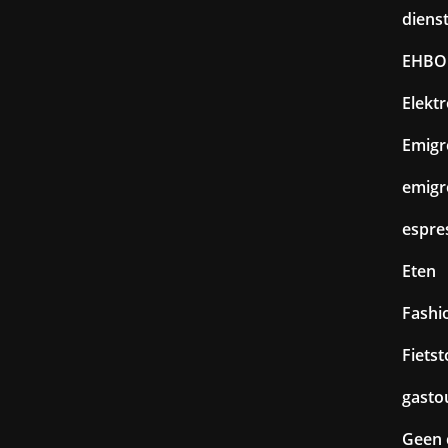
diens
EHBO
Elekt
Emigr
emigr
espre
Eten
Fashi
Fiets
gasto
Geen 