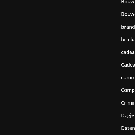
Bouw
Bouw
brand
bruilo
cadea
Cadea
commu
Comp
Crimin
Dagje 
Daten