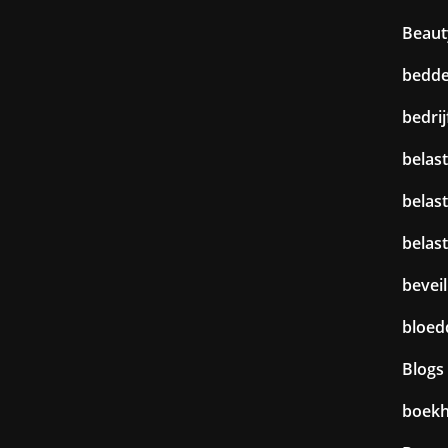
Beaut
bedd
bedri
belast
belas
belas
beveil
bloed
Blogs
boek