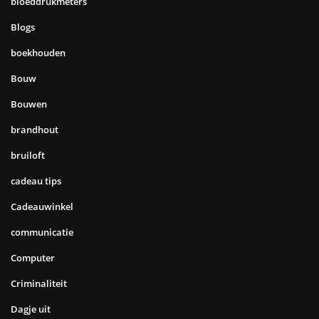
bloeddrukmeters
Blogs
boekhouden
Bouw
Bouwen
brandhout
bruiloft
cadeau tips
Cadeauwinkel
communicatie
Computer
Criminaliteit
Dagje uit