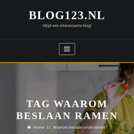
Doorgaan
naar
BLOG123.NL
inhoud
Altijd een interessante blog!
TAG WAAROM
BESLAAN RAMEN
Home
Waarom beslaan onze ramen?