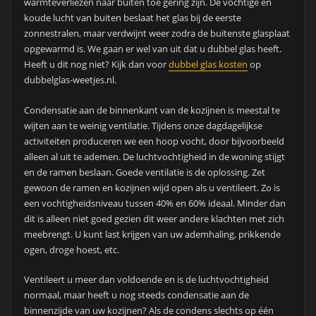
warmteverliezen naar buiten toe gering zijn. De vochtige en
koude lucht van buiten beslaat het glas bij de eerste
zonnestralen, maar verdwijnt weer zodra de buitenste glasplaat
opgewarmd is. We gaan er wel van uit dat u dubbel glas heeft.
Heeft u dit nog niet? Kijk dan voor
dubbel glas kosten
op
dubbelglas-weetjes.nl.
Condensatie aan de binnenkant van de kozijnen is meestal te
wijten aan te weinig ventilatie. Tijdens onze dagdagelijkse
activiteiten produceren we een hoop vocht, door bijvoorbeeld
alleen al uit te ademen. De luchtvochtigheid in de woning stijgt
en de ramen beslaan. Goede ventilatie is de oplossing. Zet
gewoon de ramen en kozijnen wijd open als u ventileert. Zo is
een vochtigheidsniveau tussen 40% en 60% ideaal. Minder dan
dit is alleen niet goed gezien dit weer andere klachten met zich
meebrengt. U kunt last krijgen van uw ademhaling, prikkende
ogen, droge hoest, etc.
Ventileert u meer dan voldoende en is de luchtvochtigheid
normaal, maar heeft u nog steeds condensatie aan de
binnenzijde van uw kozijnen? Als de condens slechts op één