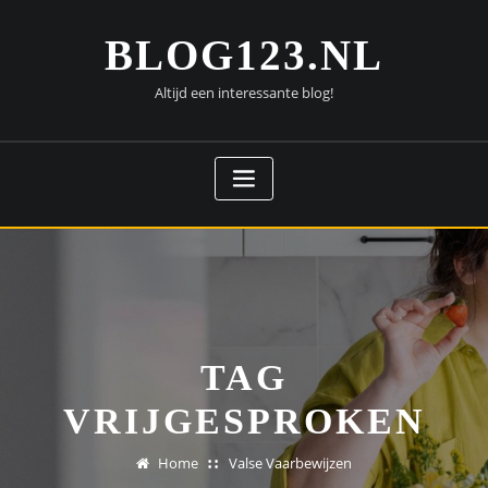
Doorgaan
naar
BLOG123.NL
inhoud
Altijd een interessante blog!
TAG
VRIJGESPROKEN
Home
Valse Vaarbewijzen