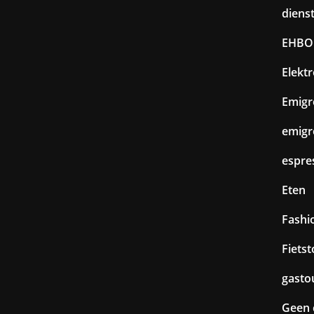
diens
EHBO
Elekt
Emigr
emigr
espre
Eten
Fashi
Fiets
gasto
Geen 