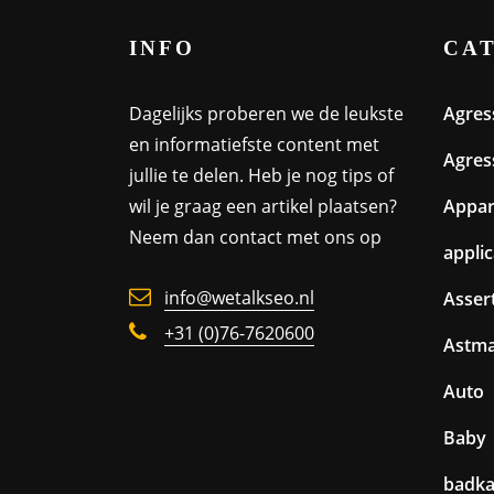
INFO
CA
Dagelijks proberen we de leukste
Agres
en informatiefste content met
Agres
jullie te delen. Heb je nog tips of
wil je graag een artikel plaatsen?
Appa
Neem dan contact met ons op
appli
info@wetalkseo.nl
Assert
+31 (0)76-7620600
Astm
Auto
Baby
badk