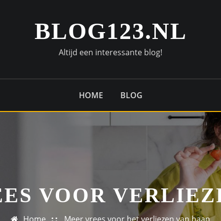
BLOG123.NL
Altijd een interessante blog!
HOME
BLOG
EES VOOR VERLIEZ
Home
Meer vrees voor het verliezen van baan