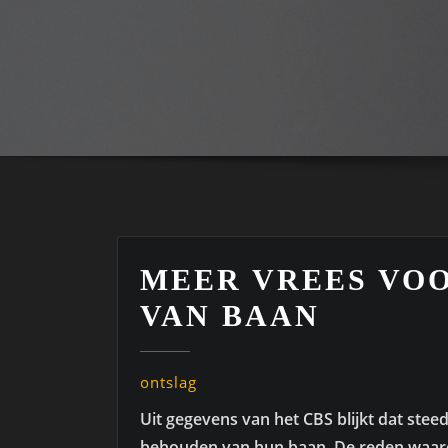
MEER VREES VOO
VAN BAAN
ontslag
Uit gegevens van het CBS blijkt dat st
behouden van hun baan. De reden waar