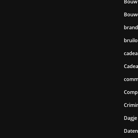
Bouw
Bouw
brand
bruilo
cadea
Cadea
commu
Comp
Crimin
Dagje 
Daten