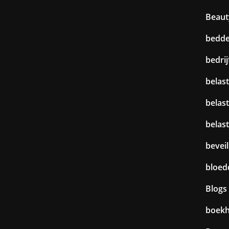
Beaut
bedd
bedri
belast
belas
belas
beveil
bloed
Blogs
boek