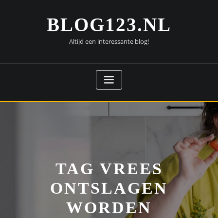
Doorgaan
naar
BLOG123.NL
inhoud
Altijd een interessante blog!
TAG VREES
ONTSLAGEN
WORDEN