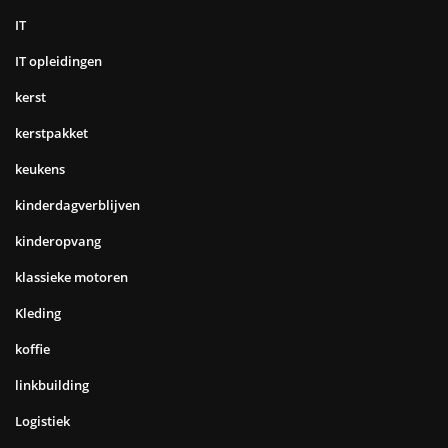
IT
IT opleidingen
kerst
kerstpakket
keukens
kinderdagverblijven
kinderopvang
klassieke motoren
Kleding
koffie
linkbuilding
Logistiek