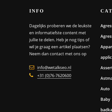
INFO
CA
Dagelijks proberen we de leukste
Agres
en informatiefste content met
Agres
jullie te delen. Heb je nog tips of
wil je graag een artikel plaatsen?
Appa
Neem dan contact met ons op
appli
info@wetalkseo.nl
Assert
+31 (0)76-7620600
Astm
Auto
Baby
badk