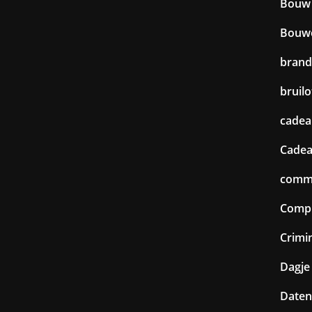
Bouw
Bouw
brand
bruilo
cadea
Cadea
commu
Comp
Crimin
Dagje 
Daten