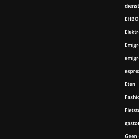
diens
EHBO
Elekt
Emigr
emigr
espre
Eten
Fashi
Fiets
gasto
Geen 