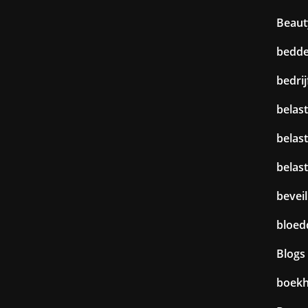
Beaut
bedd
bedri
belast
belas
belas
beveil
bloed
Blogs
boek