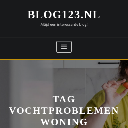
Doorgaan
naar
BLOG123.NL
inhoud
Altijd een interessante blog!
TAG
VOCHTPROBLEMEN
WONING