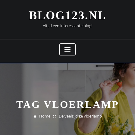
Doorgaan
naar
BLOG123.NL
inhoud
Altijd een interessante blog!
TAG VLOERLAMP
Home
De veelzijdige vloerlamp