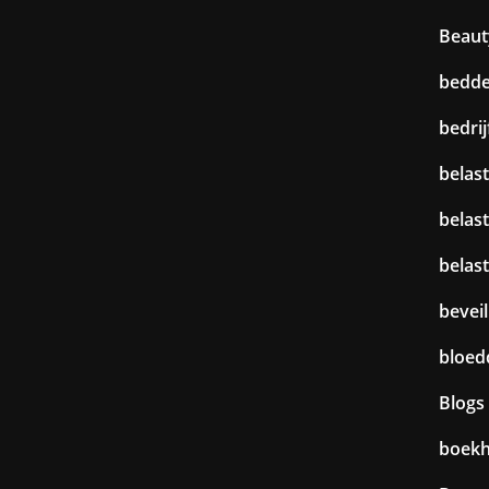
Beaut
bedd
bedri
belast
belas
belas
beveil
bloed
Blogs
boek