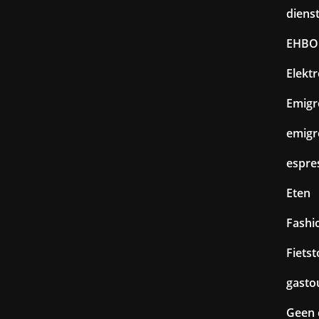
diens
EHBO
Elekt
Emigr
emigr
espre
Eten
Fashi
Fiets
gasto
Geen 