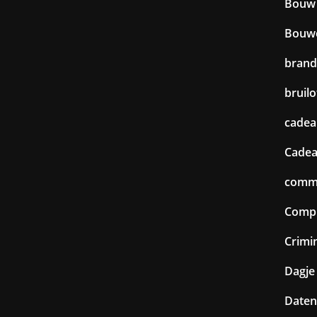
Bouw
Bouw
brand
bruilo
cadea
Cadea
commu
Comp
Crimin
Dagje 
Daten