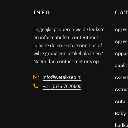
INFO
CA
Dagelijks proberen we de leukste
Agres
en informatiefste content met
Agres
jullie te delen. Heb je nog tips of
wil je graag een artikel plaatsen?
Appa
Neem dan contact met ons op
appli
info@wetalkseo.nl
Assert
+31 (0)76-7620600
Astm
Auto
Baby
badk