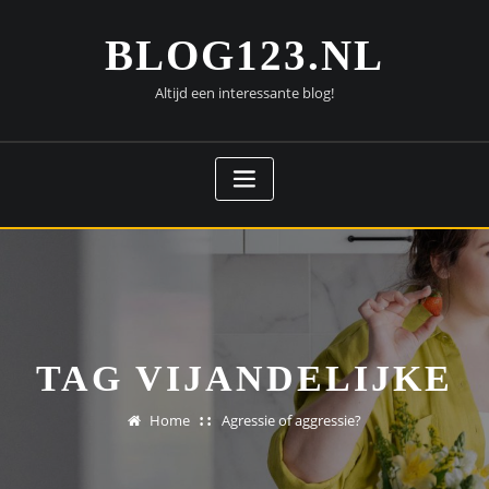
Doorgaan
naar
BLOG123.NL
inhoud
Altijd een interessante blog!
TAG VIJANDELIJKE
Home
Agressie of aggressie?