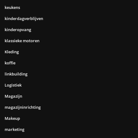
keukens
kinderdagverblijven
kinderopvang
klassieke motoren
Kleding
koffie
linkbuilding
Logistiek
Magazijn
magazijninrichting
Makeup
marketing