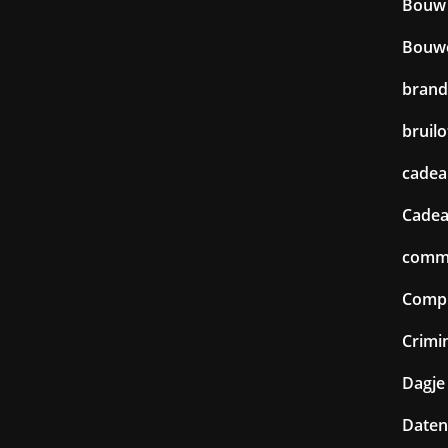
Bouw
Bouw
brand
bruilo
cadea
Cadea
commu
Comp
Crimin
Dagje 
Daten