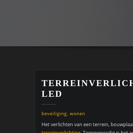
TERREINVERLIC
LED
beveiliging
,
wonen
Het verlichten van een terrein, bouwpla
terreinverlichting
. Tegenwoordig is het 