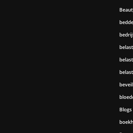
Beaut
bedd
bedri
belast
belas
belas
beveil
bloed
Blogs
boek