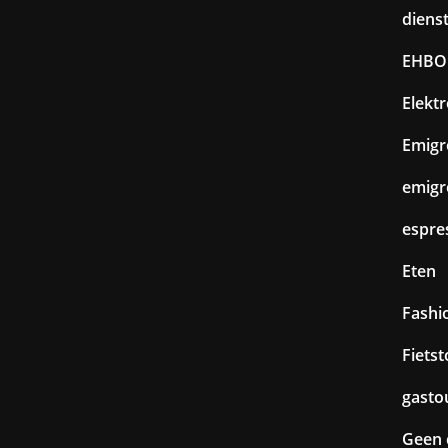
diens
EHBO
Elekt
Emigr
emigr
espre
Eten
Fashi
Fiets
gasto
Geen 