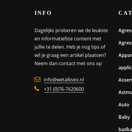
INFO
CA
Dagelijks proberen we de leukste
Agres
en informatiefste content met
Agres
jullie te delen. Heb je nog tips of
wil je graag een artikel plaatsen?
Appa
Neem dan contact met ons op
appli
info@wetalkseo.nl
Assert
+31 (0)76-7620600
Astm
Auto
Baby
badk