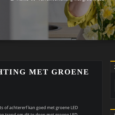
HTING MET GROENE
ats of achtererf kan goed met groene LED
een trend om dit te doen met groene LED