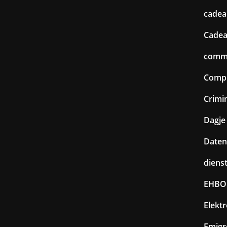
cadea
Cadea
commu
Comp
Crimin
Dagje 
Daten
diens
EHBO
Elekt
Emigr