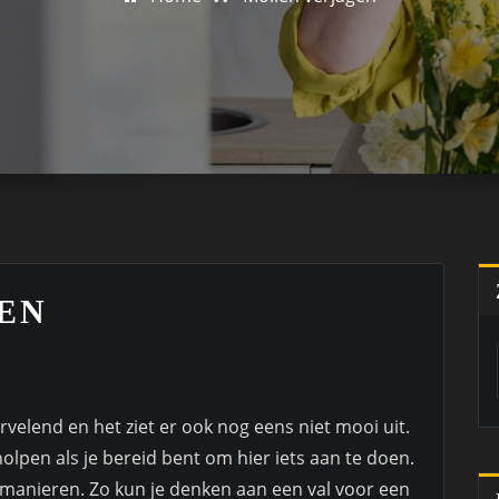
EN
velend en het ziet er ook nog eens niet mooi uit.
pen als je bereid bent om hier iets aan te doen.
manieren. Zo kun je denken aan een val voor een