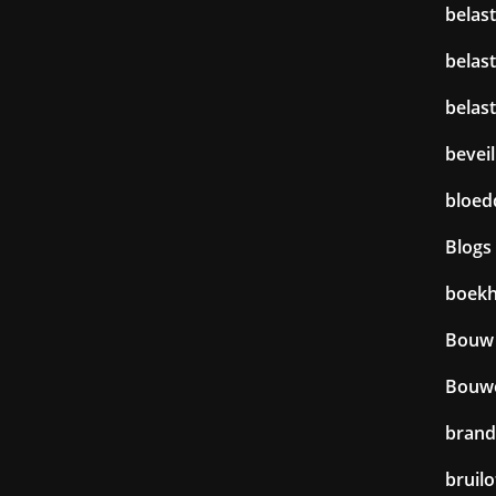
belast
belas
belas
beveil
bloed
Blogs
boek
Bouw
Bouw
brand
bruilo