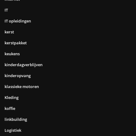
IT
IT opleidingen
kerst
kerstpakket
keukens
kinderdagverblijven
kinderopvang
klassieke motoren
Kleding
koffie
linkbuilding
Logistiek