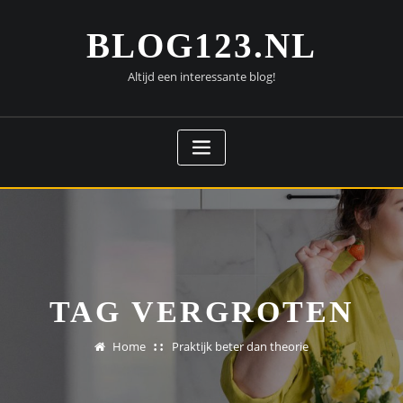
Doorgaan
naar
BLOG123.NL
inhoud
Altijd een interessante blog!
TAG VERGROTEN
Home
Praktijk beter dan theorie