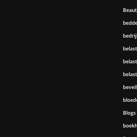
Beaut
bedd
bedri
belast
belas
belas
beveil
bloed
Blogs
boek