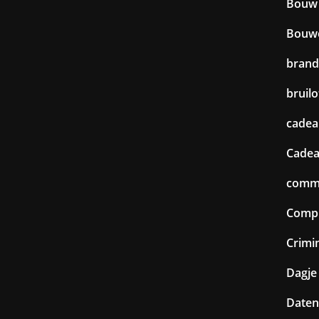
Bouw
Bouw
brand
bruilo
cadea
Cadea
commu
Comp
Crimin
Dagje 
Daten