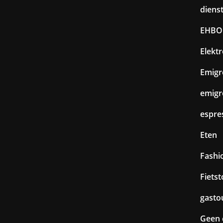
diens
EHBO
Elekt
Emigr
emigr
espre
Eten
Fashi
Fiets
gasto
Geen 