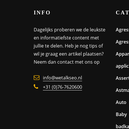
INFO
CA
Dagelijks proberen we de leukste
Agres
en informatiefste content met
Agres
jullie te delen. Heb je nog tips of
wil je graag een artikel plaatsen?
Appa
Neem dan contact met ons op
appli
info@wetalkseo.nl
Assert
+31 (0)76-7620600
Astm
Auto
Baby
badk