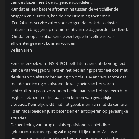
van de sluizen heeft de volgende voordelen:
-Omdat er een betere afstemming tussen de verschillende
bruggen en sluizen is, kan de doorstroming toenemen.
-Een 24 uurs service zal er voor zorgen dat ook de kleinste
sluizen en bruggen op elk moment van de dag worden bediend.
-Omdat er op alle plaatsen de werkwijze hetzelfde is, zal er
efficienter gewerkt kunnen worden.
Veilig Varen
Een onderzoek van TNS NIPO heeft laten zien dat de veiligheid
van de vaarweggebruikers en het bedieningspersoneel ook met
de sluizen op afstandbediening op orde is. Men verwachtte dat
met de bediening op afstand de veiligheid van het varen
achteruit zou gaan, zo zouden bedienaars van het systeem hun
twijfels hebben met het aan zien komen van gevaarlijke
situaties. Kennelijk is dit niet het geval, men kan met de camera
´s en radarbeelden juist beter zien en anticiperen op gevaarlijke
situaties.
De bediening van brug of sluis op afstand zal niet direct
gebeuren, deze overgang zal nog wel tijdje duren. Als deze
overgang eenmaal gerealiseerd word zal zowieso de bedienaar