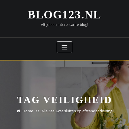
Doorgaan
naar
BLOG123.NL
inhoud
Altijd een interessante blog!
TAG VEILIGHEID
Home
Alle Zeeuwse sluizen op afstandbediening