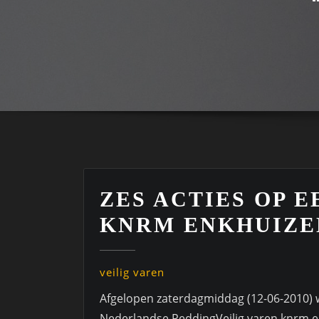
ZES ACTIES OP 
KNRM ENKHUIZE
veilig varen
Afgelopen zaterdagmiddag (12-06-2010) w
Nederlandse ReddingVeilig varen knrm 