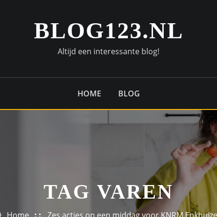
BLOG123.NL
Altijd een interessante blog!
HOME
BLOG
TAG VAREN
Home
Zes acties op een middag voor KNRM Enkhuiz