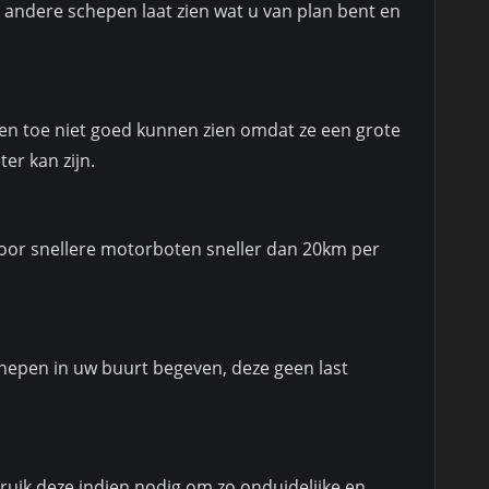
n andere schepen laat zien wat u van plan bent en
en toe niet goed kunnen zien omdat ze een grote
er kan zijn.
oor snellere motorboten sneller dan 20km per
 schepen in uw buurt begeven, deze geen last
ruik deze indien nodig om zo onduidelijke en