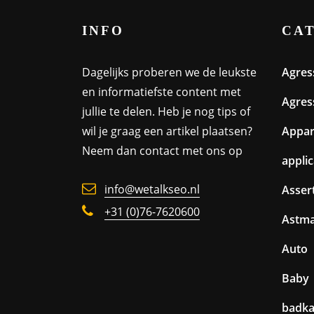
INFO
CA
Dagelijks proberen we de leukste
Agres
en informatiefste content met
Agres
jullie te delen. Heb je nog tips of
wil je graag een artikel plaatsen?
Appa
Neem dan contact met ons op
appli
info@wetalkseo.nl
Assert
+31 (0)76-7620600
Astm
Auto
Baby
badk