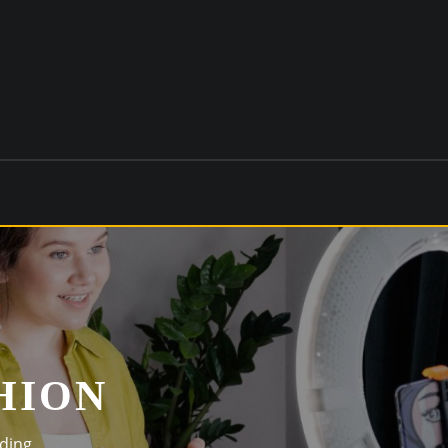
HION
eding