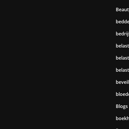
Beaut
bedd
bedri
belast
belas
belas
beveil
bloed
Blogs
boek