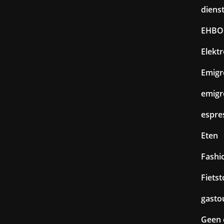
diens
EHBO
Elekt
Emigr
emigr
espre
Eten
Fashi
Fiets
gasto
Geen 