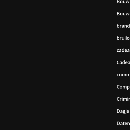
Bouw
Bouw
brand
bruilo
cadea
Cadea
commu
Comp
Crimin
Dagje 
Daten