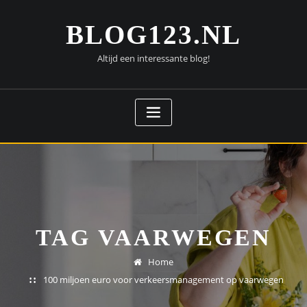
Doorgaan
naar
BLOG123.NL
inhoud
Altijd een interessante blog!
TAG VAARWEGEN
Home
100 miljoen euro voor verkeersmanagement op vaarwegen