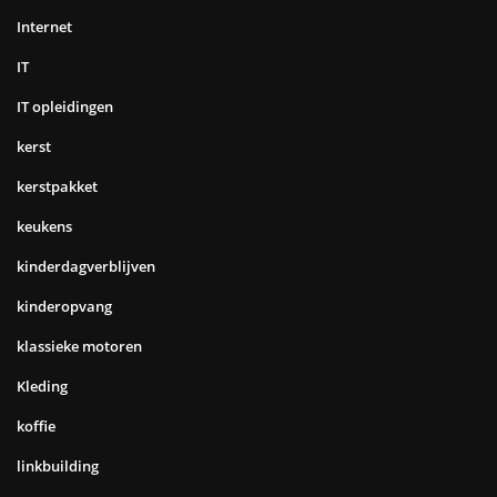
Internet
IT
IT opleidingen
kerst
kerstpakket
keukens
kinderdagverblijven
kinderopvang
klassieke motoren
Kleding
koffie
linkbuilding