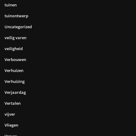
tuinen
tuinontwerp
Uncategorized
veilig varen
veiligheid
Verbouwen
Verhuizen
Verhuizing
Verjaardag
Vertalen
vijver
Vliegen
Vrouw