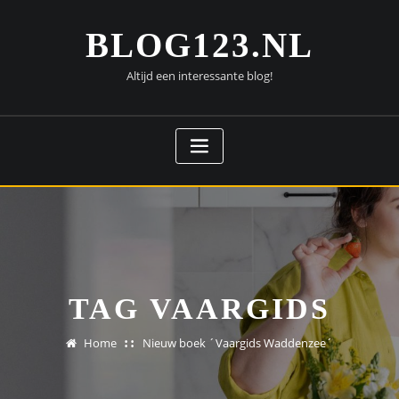
Doorgaan
naar
BLOG123.NL
inhoud
Altijd een interessante blog!
TAG VAARGIDS
Home
Nieuw boek ´Vaargids Waddenzee´