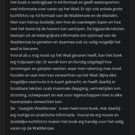
Het boek is verkrijgbaar in A4 formaat en geeft watersporters
veel informatie over varen op het Wad. Er zijn ook enkele grote
luchtfotos op A3 formaat van de Waddenzee en de eilanden.
Men kan hierop duidelijk zien hoe de vaarwegen lopen en hoe
met het beste bij de havens kan aanlopen. De bijgaande teksten
bestaan uit de belangrijkste informatie om optimaal van de
Waddenzee te genieten en daarmee ook zo veilig mogelijk het
wad te bevaren.
Vooral als u nog nooit op het Wad gevaren heeft, kan het boek
erg hulpzaam zijn. Er wordt kort en bondig uitgelegd hoe
stromingen en getijden werken, waar men rekening mee moet
houden en wat men kan verwachten op het Wad. Bijna elke
mogelijke vaarroute is in kaart gebracht, en heeft daarbij er
bruikbare teksten zoals maximale diepgang, vertrektijden ivm
stroming, scheepvaart en wat voor eigenschappen men in elke
havenplaats verwachten kan.
De ¨Vaargids Waddenzee¨ is een heel mooi boek, met daarbij
erg nuttige en praktische informatie. Vooral de erg mooie en
duidelijke luchtfoto’s maken het boek erg handig voor het veilig
varen op de Waddenzee.