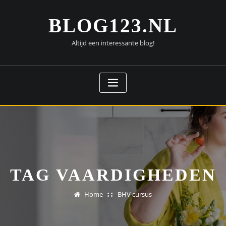
Doorgaan
naar
BLOG123.NL
inhoud
Altijd een interessante blog!
TAG VAARDIGHEDEN
Home
BHV cursus