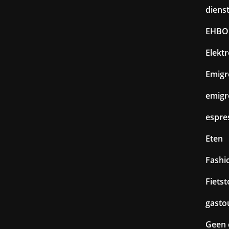
diens
EHBO
Elekt
Emigr
emigr
espre
Eten
Fashi
Fiets
gasto
Geen 