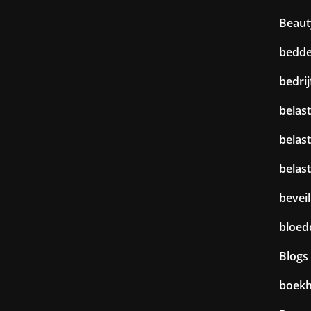
Beaut
bedd
bedri
belast
belas
belas
beveil
bloed
Blogs
boek