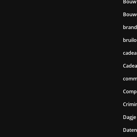
Bouw
Bouw
brand
bruilo
cadea
Cadea
commu
Comp
Crimin
Dagje 
Daten