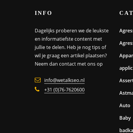
INFO
CA
Dagelijks proberen we de leukste
Agres
en informatiefste content met
Agres
jullie te delen. Heb je nog tips of
wil je graag een artikel plaatsen?
Appa
Neem dan contact met ons op
appli
info@wetalkseo.nl
Assert
+31 (0)76-7620600
Astm
Auto
Baby
badk