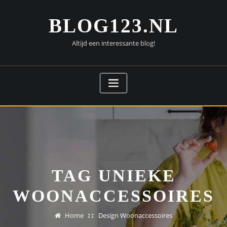
Doorgaan
naar
BLOG123.NL
inhoud
Altijd een interessante blog!
TAG UNIEKE
WOONACCESSOIRES
Home
Design Woonaccessoires