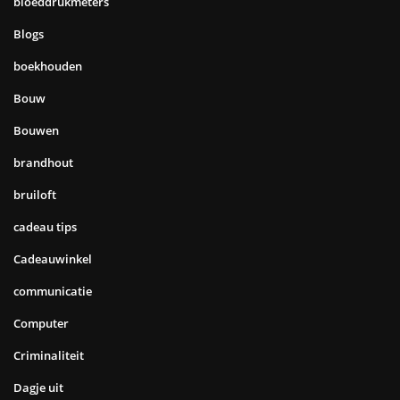
bloeddrukmeters
Blogs
boekhouden
Bouw
Bouwen
brandhout
bruiloft
cadeau tips
Cadeauwinkel
communicatie
Computer
Criminaliteit
Dagje uit