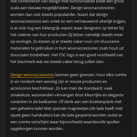
Het combineren van design met functionaliteit biedt een groot
scala aan nieuwe mogelijkheden. Design woonaccessoires
worden dan ook steeds populairder. Naast dat design
woonaccessoires een uniek en een vernieuwend uiterlijk krijgen,
is er ook nog een belangrijk aspect waar designers op letten bij
het creëren van hun producten.Zij letten namelijk steeds meer
op ecologie. Zo kiezen zij er steeds vaker voor om duurzame
materialen te gebruiken in hun woonaccessoires zoals hout uit
duurzaam bosbeheer. Het FSC logo is een goed voorbeeld van
het keurmerk wat we steeds vaker terug zullen zien.
Design woonaccessoires
kennen geen grenzen. Voor elke ruimte
in en rondom een woning zijn er mooie producten en
accessoires beschikbaar. Zo kan men de standaard, vaak
smakeloze, wasmanden vervangen door kleurrijke en elegante
varianten in de badkamer. Of denk aan een boekenplank met
een geheime lade! Met speciale magneetjes (de lade heeft met
opzet geen handvaten) kan de lade geopend worden zodat er
een ruimte verschijnt waar bijvoorbeeld waardevolle spullen
opgeborgen kunnen worden.