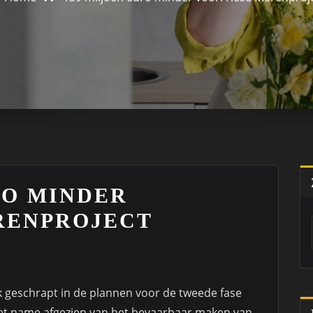
RO MINDER
RENPROJECT
nk geschrapt in de plannen voor de tweede fase
met name afgezien van het bevaarbaar maken van