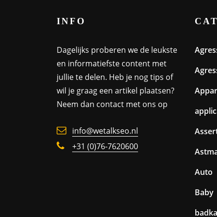
INFO
CA
Dagelijks proberen we de leukste
Agres
en informatiefste content met
Agres
jullie te delen. Heb je nog tips of
wil je graag een artikel plaatsen?
Appa
Neem dan contact met ons op
appli
info@wetalkseo.nl
Assert
+31 (0)76-7620600
Astm
Auto
Baby
badk