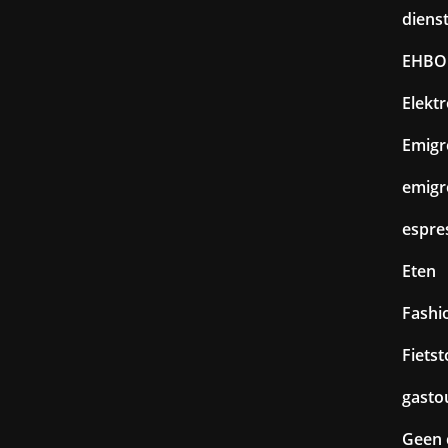
diens
EHBO
Elekt
Emigr
emigr
espre
Eten
Fashi
Fiets
gasto
Geen 