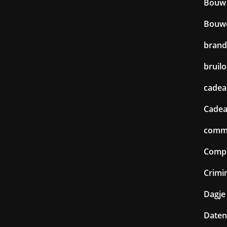
Bouw
Bouw
brand
bruilo
cadea
Cadea
commu
Comp
Crimin
Dagje 
Daten