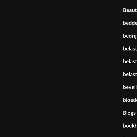
Beaut
bedd
bedri
belast
belas
belas
beveil
bloed
Blogs
boek