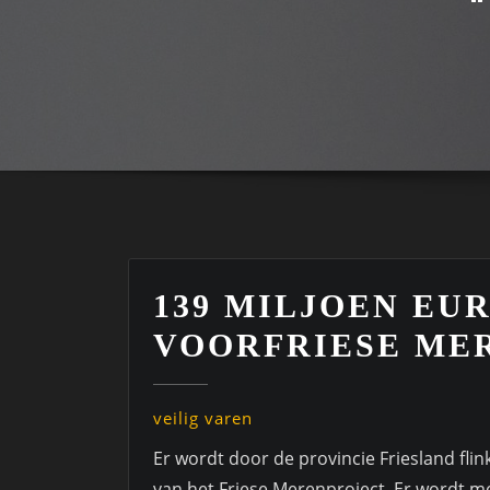
139 MILJOEN EU
VOORFRIESE ME
veilig varen
Er wordt door de provincie Friesland fli
van het Friese Merenproject. Er wordt 