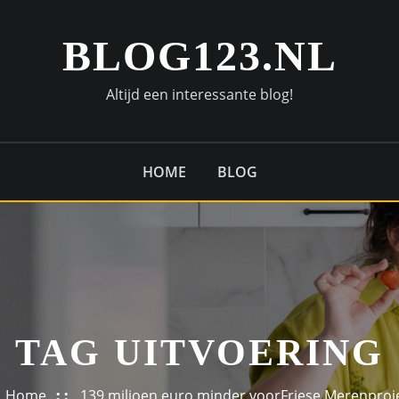
BLOG123.NL
Altijd een interessante blog!
HOME
BLOG
TAG UITVOERING
Home
139 miljoen euro minder voorFriese Merenproj