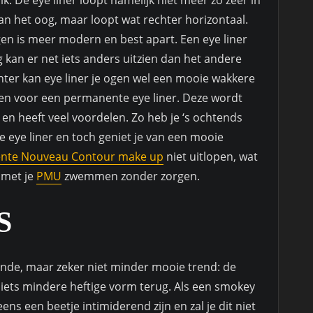
lk. De eye liner loopt namelijk niet meer zo zeer in
 het oog, maar loopt wat rechter horizontaal.
en is meer modern en best apart. Een eye liner
og kan er net iets anders uitzien dan het andere
chter kan eye liner je ogen wel een mooie wakkere
iezen voor een permanente eye liner. Deze wordt
en heeft veel voordelen. Zo heb je ‘s ochtends
e eye liner en toch geniet je van een mooie
nte Nouveau Contour make up
niet uitlopen, wat
 met je
PMU
zwemmen zonder zorgen.
S
nde, maar zeker niet minder mooie trend: de
 iets mindere heftige vorm terug. Als een smokey
ens een beetje intimiderend zijn en zal je dit niet