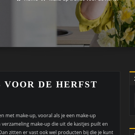
 VOOR DE HERFST
ren met make-up, vooral als je een make-up
 verzameling make-up die uit de kastjes puilt en
n zitten er vast ook wel producten bij die je kunt