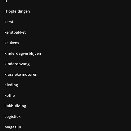
IT
IT opleidingen
kerst
kerstpakket
keukens
kinderdagverblijven
kinderopvang
klassieke motoren
Kleding
koffie
linkbuilding
Logistiek
Magazijn