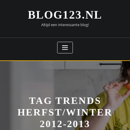
Doorgaan
naar
BLOG123.NL
inhoud
Altijd een interessante blog!
TAG TRENDS
HERFST/WINTER
2012-2013